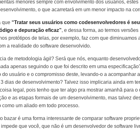
entais menores sempre com envolvimento dos usuários, estes i
 desenvolvimento, o que acarretará em um menor impacto na cor
a que
“Tratar seus usuários como codesenvolvedores é seu 
ódigo e depuração eficaz”
, e dessa forma, ao termos versões
os protótipos de telas, por exemplo, faz com que diminuamos a
om a realidade do software desenvolvido.
cia de metodologia ágil? Será que nós, enquanto desenvolved
hada apenas seguindo o que foi descrito em uma especificaçã
o do usuário e o compromisso deste, levando-o a acompanhar 
3 dias de desenvolvimento? Talvez isso implicaria ainda em 
oisa legal, pois tenho que ter algo pra mostrar amanhã para o 
ação e as etapas formais de um desenvolvimento, mas talvez 
eto como um aliado em todo processo.
 o bazar é uma forma interessante de comparar software proprie
 impede que você, que não é um desenvolvedor de software livr