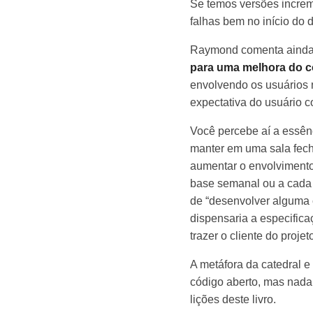
Se temos versões increm
falhas bem no início do
Raymond comenta aind
para uma melhora do c
envolvendo os usuários n
expectativa do usuário c
Você percebe aí a essên
manter em uma sala fec
aumentar o envolviment
base semanal ou a cada 
de “desenvolver alguma c
dispensaria a especific
trazer o cliente do proj
A metáfora da catedral e
código aberto, mas nada
lições deste livro.