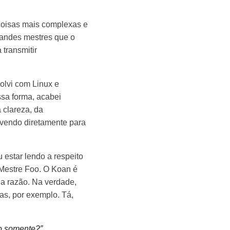
 coisas mais complexas e
grandes mestres que o
transmitir
olvi com Linux e
ssa forma, acabei
 clareza, da
lvendo diretamente para
 estar lendo a respeito
 Mestre Foo. O Koan é
 a razão. Na verdade,
as, por exemplo. Tá,
o somente?”