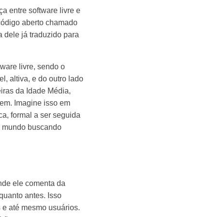
a entre software livre e
e código aberto chamado
a dele já traduzido para
tware livre, sendo o
, altiva, e do outro lado
iras da Idade Média,
dem. Imagine isso em
a, formal a ser seguida
 do mundo buscando
 onde ele comenta da
quanto antes. Isso
s e até mesmo usuários.