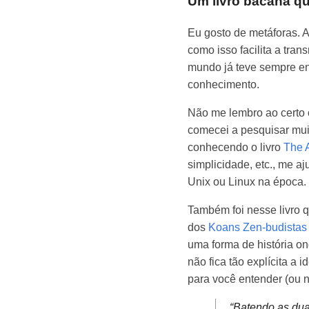
Um livro bacana q
Eu gosto de metáforas. 
como isso facilita a tra
mundo já teve sempre ens
conhecimento.
Não me lembro ao certo 
comecei a pesquisar muita
conhecendo o livro
The 
simplicidade, etc., me 
Unix ou Linux na época.
Também foi nesse livro q
dos
Koans Zen-budistas
uma forma de história on
não fica tão explícita 
para você entender (ou 
“Batendo as du