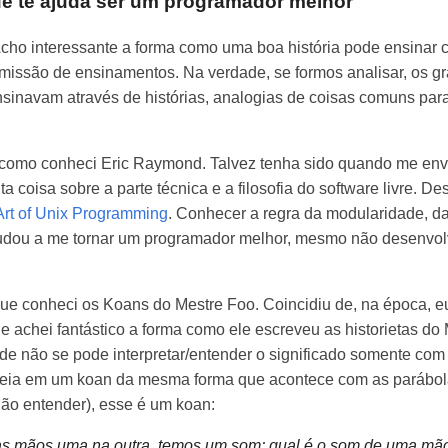
ue te ajuda ser um programador melhor
Acho interessante a forma como uma boa história pode ensinar
nsmissão de ensinamentos. Na verdade, se formos analisar, os 
inavam através de histórias, analogias de coisas comuns para 
como conheci Eric Raymond. Talvez tenha sido quando me env
 coisa sobre a parte técnica e a filosofia do software livre. De
Art of Unix Programming
. Conhecer a regra da modularidade, da
ajudou a me tornar um programador melhor, mesmo não desenvo
ue conheci os Koans do Mestre Foo. Coincidiu de, na época, eu
e achei fantástico a forma como ele escreveu as historietas do
de não se pode interpretar/entender o significado somente com
a ideia em um koan da mesma forma que acontece com as parábol
não entender), esse é um koan:
as mãos uma na outra, temos um som; qual é o som de uma mã