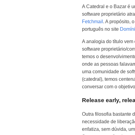
A Catedral e o Bazar é u
software proprietário at
Fetchmail
. A propósito, 
português no site
Domíni
A analogia do título vem 
software proprietário/com
temos o desenvolvimento
onde as pessoas falavam 
uma comunidade de softwa
(catedral), temos cente
conversar com o objetivo
Release early, rele
Outra filosofia bastante 
necessidade de liberação
enfatiza, sem dúvida, um