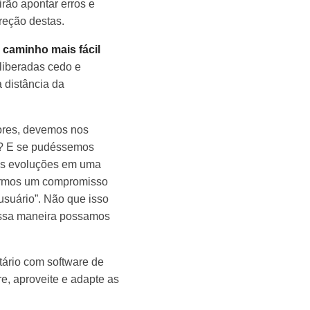
rão apontar erros e
reção destas.
caminho mais fácil
 liberadas cedo e
 distância da
ores, devemos nos
o? E se pudéssemos
as evoluções em uma
termos um compromisso
usuário”. Não que isso
dessa maneira possamos
tário com software de
e, aproveite e adapte as