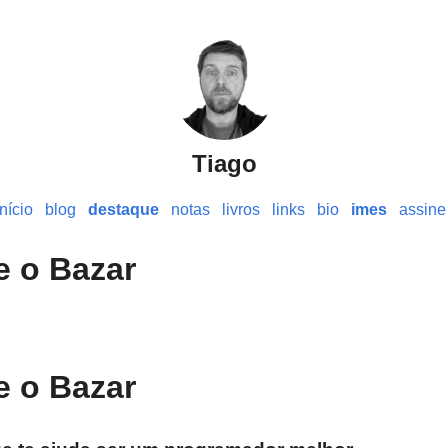
Tiago
início
blog
destaque
notas
livros
links
bio
imes
assine
e o Bazar
e o Bazar