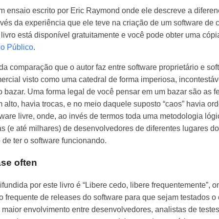
m ensaio escrito por Eric Raymond onde ele descreve a diferenç
ravés da experiência que ele teve na criação de um software d
o livro está disponível gratuitamente e você pode obter uma cópi
o Público
.
da comparação que o autor faz entre software proprietário e sof
ercial visto como uma catedral de forma imperiosa, incontestável
 bazar. Uma forma legal de você pensar em um bazar são as fe
alto, havia trocas, e no meio daquele suposto “caos” havia or
re livre, onde, ao invés de termos toda uma metodologia lógic
nas (e até milhares) de desenvolvedores de diferentes lugares
 de ter o software funcionando.
ase often
difundida por este livro é “Libere cedo, libere frequentemente”,
 frequente de releases do software para que sejam testados o 
 maior envolvimento entre desenvolvedores, analistas de teste