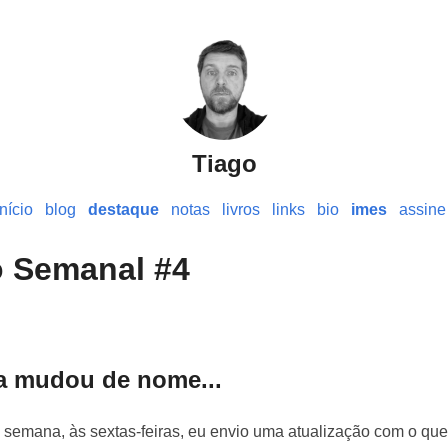
Tiago
início
blog
destaque
notas
livros
links
bio
imes
assine
o Semanal #4
a mudou de nome...
 semana, às sextas-feiras, eu envio uma atualização com o qu