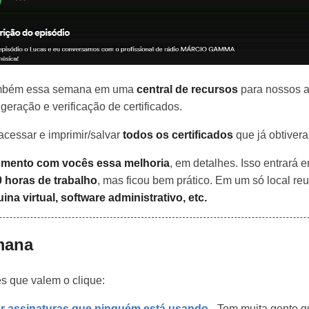
também essa semana em uma
central de recursos
para nossos a
geração e verificação de certificados.
cessar e imprimir/salvar
todos os certificados
que já obtiver
mento com vocês essa melhoria
, em detalhes. Isso entrará 
 horas de trabalho
, mas ficou bem prático. Em um só local r
na virtual, software administrativo, etc.
mana
es que valem o clique:
lar assinaturas que ninguém está usando
- Tem muita gente q