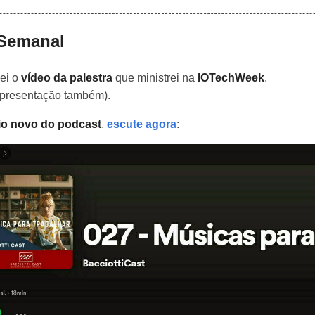
 Semanal
ei o
vídeo da palestra
que ministrei na
IOTechWeek
.
apresentação também).
io novo do podcast
,
escute agora
: