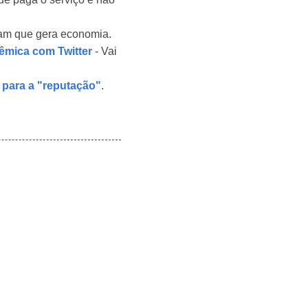
am que gera economia.
êmica com Twitter
- Vai
o para a "reputação"
.