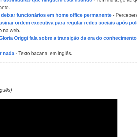
ante.
 deixar funcionários em home office permanente
- Perceber
sinar ordem executiva para regular redes sociais após pol
o na web.
a Gloria Origgi fala sobre a transição da era do conheciment
er nada
- Texto bacana, em inglês.
guês)