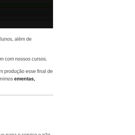
lunos, além de
am com nossos cursos.
em produção esse final de
eunimos
ementas,
ue paga o serviço e não