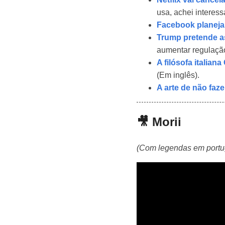
usa, achei interess
Facebook planeja
Trump pretende as
aumentar regulaçã
A filósofa italian
(Em inglês).
A arte de não faz
🎥 Morii
(Com legendas em portu