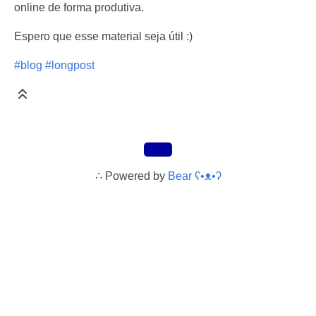
online de forma produtiva.
Espero que esse material seja útil :)
#blog
#longpost
∴
Powered by
Bear
ʕ•ᴥ•ʔ