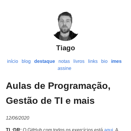
Tiago
início
blog
destaque
notas
livros
links
bio
imes
assine
Aulas de Programação,
Gestão de TI e mais
12/06/2020
TL;DR:
O GitHub com todos os exercícios está
aqui
. A