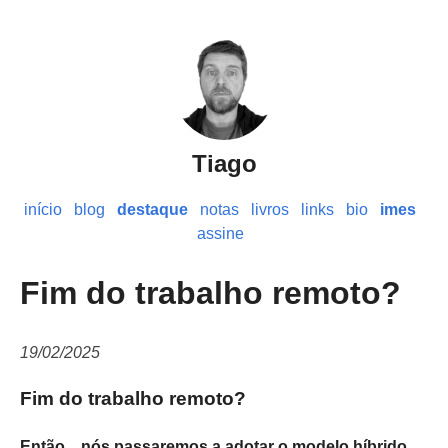
Tiago
início
blog
destaque
notas
livros
links
bio
imes
assine
Fim do trabalho remoto?
19/02/2025
Fim do trabalho remoto?
Então... nós passaremos a adotar o modelo híbrido.