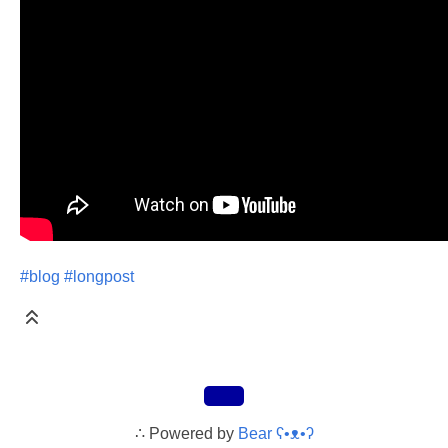
#blog
#longpost
∴
Powered by
Bear
ʕ•ᴥ•ʔ