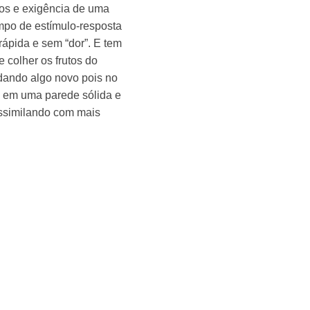
emos e exigência de uma
mpo de estímulo-resposta
rápida e sem “dor”. E tem
e colher os frutos do
udando algo novo pois no
do em uma parede sólida e
ssimilando com mais