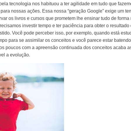
a pela tecnologia nos habituou a ter agilidade em tudo que faz
da para nossas ações. Essa nossa “geração Google” exige um te
rvar os livros e cursos que prometem lhe ensinar tudo de forma 
recisamos investir tempo e ter paciência para obter o resultado 
estido. Você pode perceber isso, por exemplo, quando está est
empo para se assimilar os conceitos e você parece estar baten
aos poucos com a apreensão continuada dos conceitos acaba a
ível a evolução.