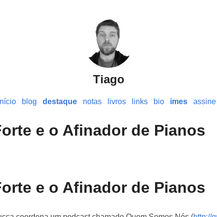
Tiago
início
blog
destaque
notas
livros
links
bio
imes
assine
rte e o Afinador de Pianos
rte e o Afinador de Pianos
oducca coordena um podcast chamado Quem Somos Nós (
http:/