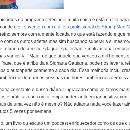
isódios do programa selecionei muita coisa e está na fila para
a onde ele
conversou com o atleta profissional de Strong Man M
 treino sempre com a mente focada no que está fazendo e que n
com os outros atletas mas sim buscando superar a si mesmo. 
 retirada de um slide daquele palestrante-motivacional-empre
as vamos lá: “Maior do que aquele que venceu a mil homens e
frase, que é atribuída a Sidharta Gautama, pode nos levar a refl
s o autoaperfeiçoamento a cada dia. Essa melhoria inclui cr
s também nos tornarmos pessoas melhores também nos demais a
lhoria constante e busca diária. Engraçado como voltamos mais
tos e práticas que com o tempo podem influenciar positivament
mais de uma vez não é mesmo? Não adianta nada você fazer ativ
utos 5 vezes por semana.
o, um livro ou escuto um podcast enriquecedor como os que cit