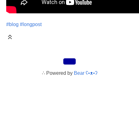
#blog
#longpost
∴
Powered by
Bear
ʕ•ᴥ•ʔ